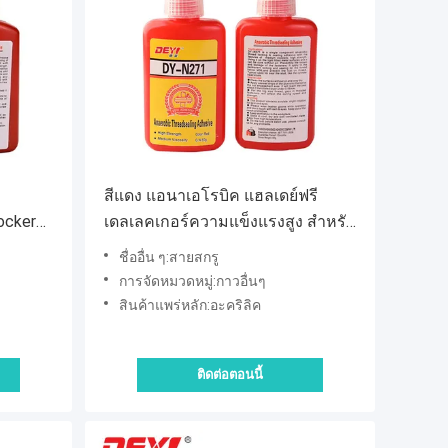
สีแดง แอนาเอโรบิค แฮลเดย์ฟรี
ocker
เดลเลคเกอร์ความแข็งแรงสูง สําหรับ
s สาร
การติดตั้งอุตสาหกรรม
ชื่ออื่น ๆ:สายสกรู
ลูก
การจัดหมวดหมู่:กาวอื่นๆ
สินค้าแพร่หลัก:อะคริลิค
ติดต่อตอนนี้