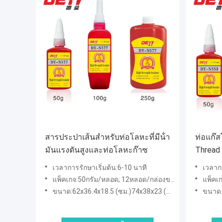
สารประปาเส้นสําหรับท่อโลหะที่มีน้ํา
ท่อแก๊ส
มันแรงดันสูงและท่อโลหะก๊าซ
Thread 
เวลาการรักษาเริ่มต้น:6-10 นาที
เวลากา
แพ็คเกจ:50กรัม/หลอด; 12หลอด/กล่องขนาดเล็ก; 120tusbes/ใหญ่box100g/หลอด; 12หลอด/กล่องขนาดเล็ก; 144tusbes/ใหญ่b
แพ็คเกจ:50 กรัม/ท
ขนาด:62x36.4x18.5 (ซม.)74x38x23 (ซม.)58x50x19.5 (ซม.)
ขนาด:62x