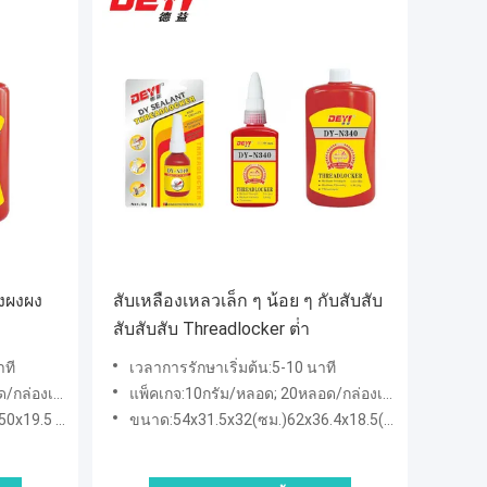
งผงผง
สับเหลืองเหลวเล็ก ๆ น้อย ๆ กับสับสับ
สับสับสับ Threadlocker ต่ํา
าที
เวลาการรักษาเริ่มต้น:5-10 นาที
เล็ก; 60ตัส/กล่องใหญ่
แพ็คเกจ:10กรัม/หลอด; 20หลอด/กล่องเล็ก; 200หลอด/กล่องใหญ่50g/หลอด; 12หลอด/กล่องเล็ก; 120tusbes/ใหญ่box250g/หล
9.5 (ซม.)
ขนาด:54x31.5x32(ซม.)62x36.4x18.5(ซม.)58x50x19.5(ซม.)