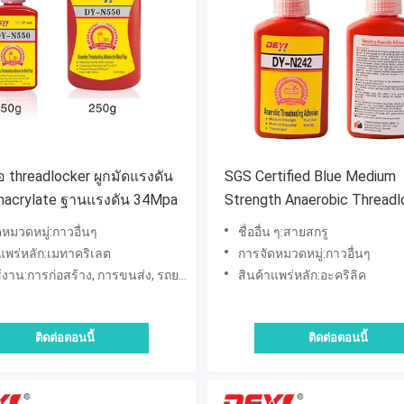
 threadlocker ผูกมัดแรงดัน
SGS Certified Blue Medium
thacrylate ฐานแรงดัน 34Mpa
Strength Anaerobic Threadl
Adhesive For Nuts and Bolt
หมวดหมู่:กาวอื่นๆ
ชื่ออื่น ๆ:สายสกรู
สอดแน่นสําหรับลูกหมากและ
แพร่หลัก:เมทาคริเลต
การจัดหมวดหมู่:กาวอื่นๆ
หมาก
น:การก่อสร้าง, การขนส่ง, รถยนต์และมอเตอร์ไซค์
สินค้าแพร่หลัก:อะคริลิค
ติดต่อตอนนี้
ติดต่อตอนนี้