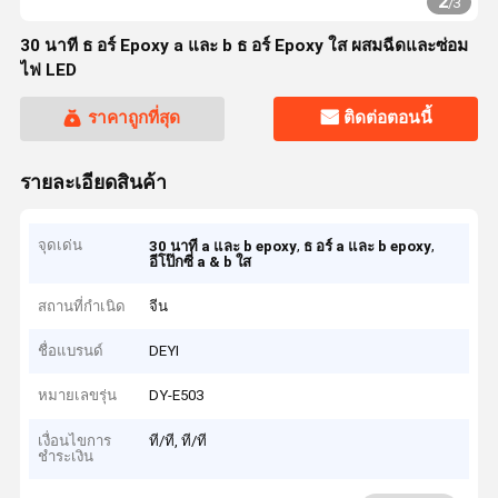
2
/
3
30 นาที ธ อร์ Epoxy a และ b ธ อร์ Epoxy ใส ผสมฉีดและซ่อม
ไฟ LED
ราคาถูกที่สุด
ติดต่อตอนนี้
รายละเอียดสินค้า
จุดเด่น
,
,
30 นาที a และ b epoxy
ธ อร์ a และ b epoxy
อีโป๊กซี่ a & b ใส
สถานที่กำเนิด
จีน
ชื่อแบรนด์
DEYI
หมายเลขรุ่น
DY-E503
เงื่อนไขการ
ที/ที, ที/ที
ชำระเงิน