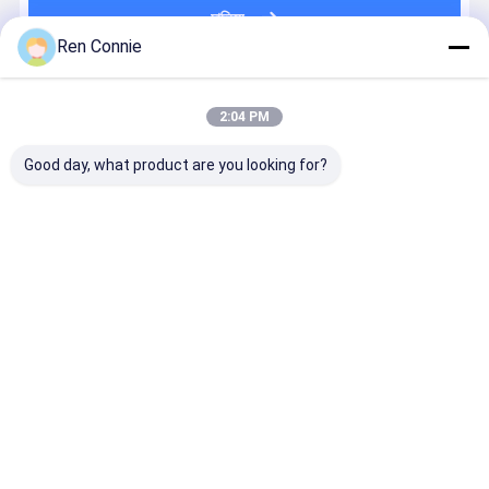
চালিয়ে
Ren Connie
แนะนำผลิตภัณฑ์
2:04 PM
Good day, what product are you looking for?
การรักษาความ
Fast Curing
DEYI Classic
กาวซิลิโคน
แข็งเร็ว 5 นาที
Epoxy AB Glue
Modified
RTV ทนคว
แอคริลิกที่
with 1:1
Acrylic AB
ร้อนสูง 32
ปรับปรุงด้วย
Mixing Ratio
ผสมผสานสําห
สำหรับทำปะ
สัดส่วนการผสม
and High
รับผสมผสาน
เก็น พร้อมก
ราคาดีที่สุด
ราคาดีที่สุด
ราคาดีที่สุด
ราคาดีที่ส
1: 1 และความ
Shear
โลหะและ
บ่มแบบ
แข็งแรงในการ
Strength
พลาสติกด้วย
Acetoxy
ตัดสูง ≥ 20Mpa
≥20Mpa for
การรักษาครั้ง
Neutral
สําหรับการใช้
Industrial
แรก 5 นาที
สำหรับใช้งา
งาน
Applications
หลากหลาย
อุตสาหกรรม
Desktop Site
บ้าน
เกี่ยวกับเรา
ติดต่อเรา
แผนผังเว็บไซต์
นโยบายความเป็นส่วนตัว