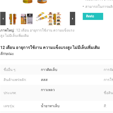
สามารถในการผลิ
ติดต่อ
ภาพใหญ่ :
12 เดือน อายุการใช้งาน ความแข็งแรง
สูง ไม่มีเล็บเพิ่มเติม
12 เดือน อายุการใช้งาน ความแข็งแรงสูง ไม่มีเล็บเพิ่มเติม
ลักษณะ
ชื่ออื่น ๆ:
กาวติดเล็บ
การจั
สินค้าแพร่หลัก:
สสส
การใช
กาวเหลว
ประเภท:
ชื่อสิน
เลขรุ่น:
น้ำยาทาเล็บ
สี: