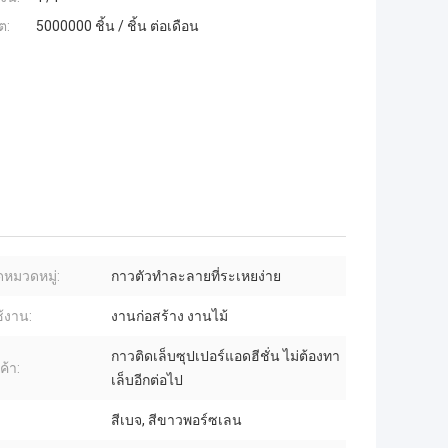
ต:
5000000 ชิ้น / ชิ้น ต่อเดือน
ดหมวดหมู่:
กาวตัวทำละลายที่ระเหยง่าย
้งาน:
งานก่อสร้าง งานไม้
กาวติดเล็บซุปเปอร์แอดฮีชั่น ไม่ต้องทา
ค้า:
เล็บอีกต่อไป
สีเบจ, สีขาวพอร์ซเลน