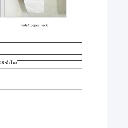
48 ชั่วโมง