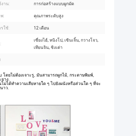
้งาน:
การก่อสร้างแบบผูกมัด
พ:
คุณภาพระดับสูง
ารใช้:
12 เดือน
เซี่ยงไฮ้, หนิงโป, เซินเจิ้น, กวางโจว,
:
เทียนจิน, ชิงเต่า
บ
 โดยไม่ต้องเจาะรู, มันสามารถผูกไม้, กระดาษพิมพ์,
ะยาง.
มันไม่ได้ทําความเสียหายใด ๆ ไปยังผนังหรือส่วนใด ๆ ที่จะ
หนาว.