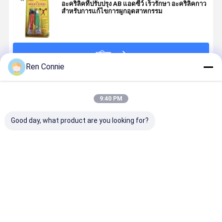
อะคริลิคที่ปรับปรุง AB แอดซีว์ เร็วรักษา อะคริลิคกาว
สําหรับการแก้ไขการผูกอุตสาหกรรม
চালিয়ে
Ren Connie
แนะนำผลิตภัณฑ์
9:40 PM
Good day, what product are you looking for?
สารสับสนุน
กลมสกรูโลหะ
ความแข็งแรง
สารประปาเช
Epoxy ที่ได้รับ
กลมสับ 1000-
ปานกลาง การ
แบบไม่แอโร
การรับรอง
2000 Cps เพื่อ
ล็อคตัวเอง
สําหรับการป
RoHS สําหรับ
ป้องกันการปลด
N242 สกรูเส้น
ปาแบนแฟลน
อุปกรณ์และ
และการรั่ว
ล็อคกาวสําหรับ
ราคาดีที่สุด
ราคาดีที่สุด
ราคาดีที่สุด
ราคาดีที่ส
จักรยานยนต์
ผู้ถือเส้นโลหะ