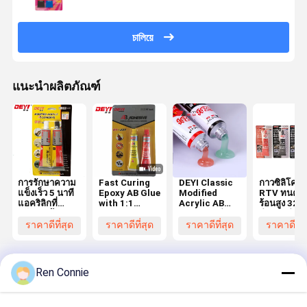
চালিয়ে
แนะนำผลิตภัณฑ์
การรักษาความ
Fast Curing
DEYI Classic
กาวซิลิโคน
แข็งเร็ว 5 นาที
Epoxy AB Glue
Modified
RTV ทนคว
แอคริลิกที่
with 1:1
Acrylic AB
ร้อนสูง 32
ปรับปรุงด้วย
Mixing Ratio
ผสมผสานสําห
สำหรับทำปะ
สัดส่วนการผสม
and High
รับผสมผสาน
เก็น พร้อมก
ราคาดีที่สุด
ราคาดีที่สุด
ราคาดีที่สุด
ราคาดีที่ส
1: 1 และความ
Shear
โลหะและ
บ่มแบบ
แข็งแรงในการ
Strength
พลาสติกด้วย
Acetoxy
ตัดสูง ≥ 20Mpa
≥20Mpa for
การรักษาครั้ง
Neutral
สําหรับการใช้
Industrial
แรก 5 นาที
สำหรับใช้งา
Ren Connie
งาน
Applications
หลากหลาย
อุตสาหกรรม
Desktop Site
บ้าน
เกี่ยวกับเรา
ติดต่อเรา