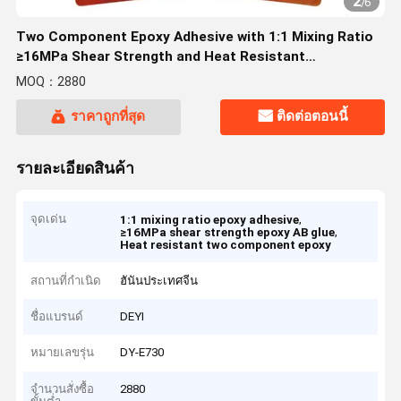
2
/
6
Two Component Epoxy Adhesive with 1:1 Mixing Ratio
≥16MPa Shear Strength and Heat Resistant
(-60~+100℃) for Metals Rubbers Leathers Plastics
MOQ：2880
ราคาถูกที่สุด
ติดต่อตอนนี้
รายละเอียดสินค้า
จุดเด่น
,
1:1 mixing ratio epoxy adhesive
,
≥16MPa shear strength epoxy AB glue
Heat resistant two component epoxy
สถานที่กำเนิด
ฮันันประเทศจีน
ชื่อแบรนด์
DEYI
หมายเลขรุ่น
DY-E730
จำนวนสั่งซื้อ
2880